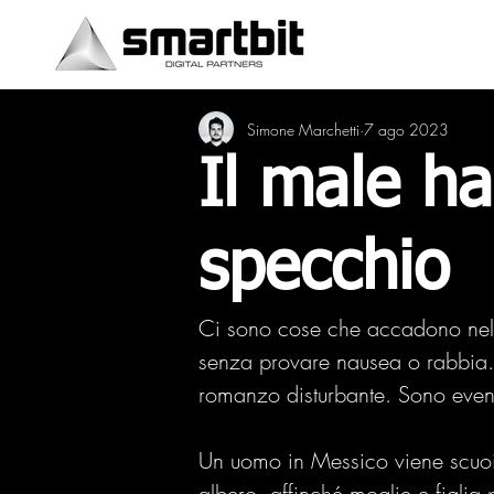
Simone Marchetti
7 ago 2023
Il male ha
specchio
Ci sono cose che accadono nel 
senza provare nausea o rabbia. N
romanzo disturbante. Sono event
Un uomo in Messico viene scuoi
albero, affinché moglie e figlia