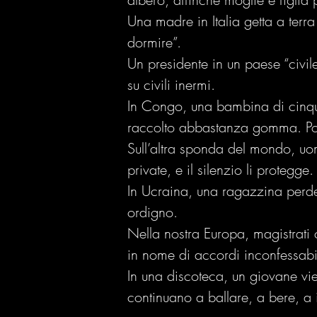
Una madre in Italia getta a terr
dormire”.
Un presidente in un paese “civi
su civili inermi.
In Congo, una bambina di cinqu
raccolto abbastanza gomma. Poi
Sull’altra sponda del mondo, uom
private, e il silenzio li protegge.
In Ucraina, una ragazzina perde 
ordigno.
Nella nostra Europa, magistrati c
in nome di accordi inconfessabil
In una discoteca, un giovane vi
continuano a ballare, a bere, a 