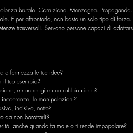
Violenza brutale. Corruzione. Menzogna. Propaganda.
e. E per affrontarlo, non basta un solo tipo di forza.
tenze trasversali. Servono persone capaci di adattars
a e fermezza le tue idee?
 il tuo esempio?
essione, e non reagire con rabbia cieca?
e incoerenze, le manipolazioni?
sivo, incisivo, netto?
to da non barattarli?
verità, anche quando fa male o ti rende impopolare?