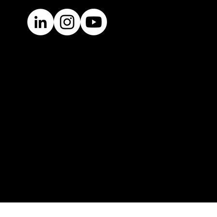
 nell’aria. Lo
n ronzio
e giorno dopo
 non possiamo