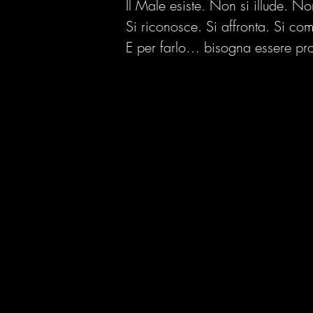
Il Male esiste. Non si illude. N
Si riconosce. Si affronta. Si com
E per farlo… bisogna essere pron
I motori invisibili del
La
cambiamento
so