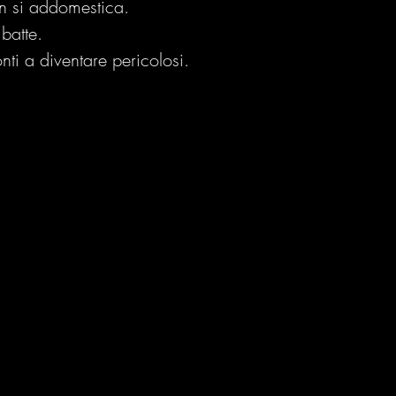
on si addomestica.
batte.
ti a diventare pericolosi.
 violenza non ha genere, ha
Due parole sull'In
lo vittime
Artificiale