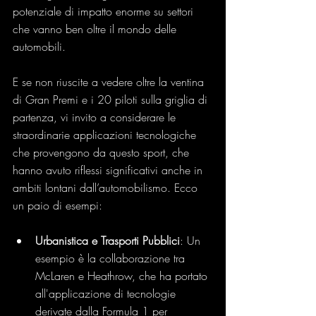
potenziale di impatto enorme su settori 
che vanno ben oltre il mondo delle 
automobili.
E se non riuscite a vedere oltre la ventina 
di Gran Premi e i 20 piloti sulla griglia di 
partenza, vi invito a considerare le 
straordinarie applicazioni tecnologiche 
che provengono da questo sport, che 
hanno avuto riflessi significativi anche in 
ambiti lontani dall’automobilismo. Ecco 
un paio di esempi:
Urbanistica e Trasporti Pubblici
: Un 
esempio è la collaborazione tra 
McLaren e Heathrow, che ha portato 
all'applicazione di tecnologie 
derivate dalla Formula 1 per 