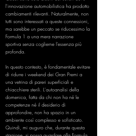
l'innovazione automobilistica ha prodotto 
cambiamenti rilevanti. Naturalmente, non 
tutti sono interessati a queste connessioni, 
ma sarebbe un peccato se riducessimo la 
Formula 1 a una mera narrazione 
sportiva senza coglierne l’essenza più 
profonda.
In questo contesto, è fondamentale evitare 
di ridurre i weekend dei Gran Premi a 
una vetrina di pareri superficiali e 
chiacchiere sterili. L'autoanalisi della 
domenica, fatta da chi non ha né le 
competenze né il desiderio di 
approfondire, non ha spazio in un 
ambiente così complesso e sofisticato. 
Quindi, mi auguro che, durante questa 
stagione, si possa guardare alla Formula 