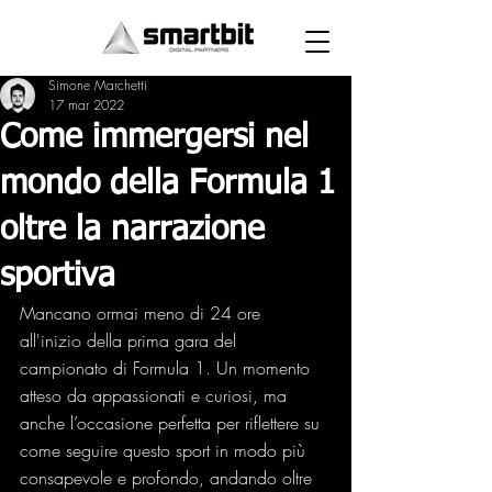
Simone Marchetti
17 mar 2022
Come immergersi nel
mondo della Formula 1
oltre la narrazione
sportiva
Mancano ormai meno di 24 ore 
all'inizio della prima gara del 
campionato di Formula 1. Un momento 
atteso da appassionati e curiosi, ma 
anche l’occasione perfetta per riflettere su 
come seguire questo sport in modo più 
consapevole e profondo, andando oltre 