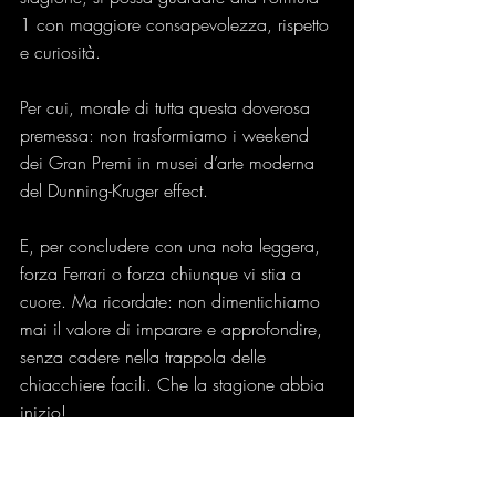
1 con maggiore consapevolezza, rispetto 
e curiosità.
Per cui, morale di tutta questa doverosa 
premessa: non trasformiamo i weekend 
dei Gran Premi in musei d’arte moderna 
del Dunning-Kruger effect.
E, per concludere con una nota leggera, 
forza Ferrari o forza chiunque vi stia a 
cuore. Ma ricordate: non dimentichiamo 
mai il valore di imparare e approfondire, 
senza cadere nella trappola delle 
chiacchiere facili. Che la stagione abbia 
inizio!