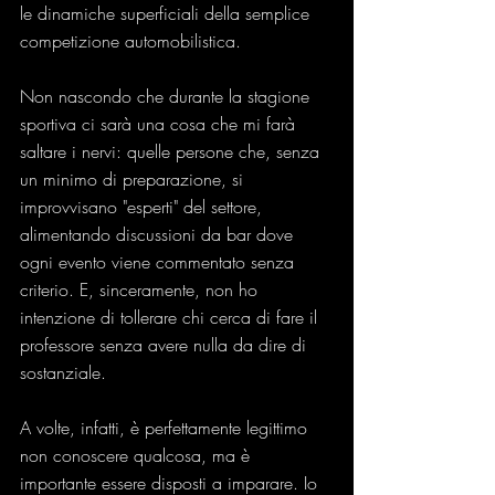
le dinamiche superficiali della semplice 
competizione automobilistica.
Non nascondo che durante la stagione 
sportiva ci sarà una cosa che mi farà 
saltare i nervi: quelle persone che, senza 
un minimo di preparazione, si 
improvvisano "esperti" del settore, 
alimentando discussioni da bar dove 
ogni evento viene commentato senza 
criterio. E, sinceramente, non ho 
intenzione di tollerare chi cerca di fare il 
professore senza avere nulla da dire di 
sostanziale.
A volte, infatti, è perfettamente legittimo 
non conoscere qualcosa, ma è 
importante essere disposti a imparare. Io 