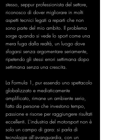
stesso, seppur professionista del settore, 
riconosco di dover migliorare in molti 
aspetti tecnici legati a reparti che non 
sono parte del mio ambito. Il problema 
sorge quando si vede lo sport come una 
mera fuga dalla realtà, un luogo dove 
sfogarsi senza argomentare seriamente, 
ripetendo gli stessi errori settimana dopo 
settimana senza una crescita.
La Formula 1, pur essendo uno spettacolo 
globalizzato e mediaticamente 
amplificato, rimane un ambiente serio, 
fatto da persone che investono tempo, 
passione e risorse per raggiungere risultati 
eccellenti. L'industria del motorsport non è 
solo un campo di gara: si parla di 
tecnologie all'avanguardia, con un 