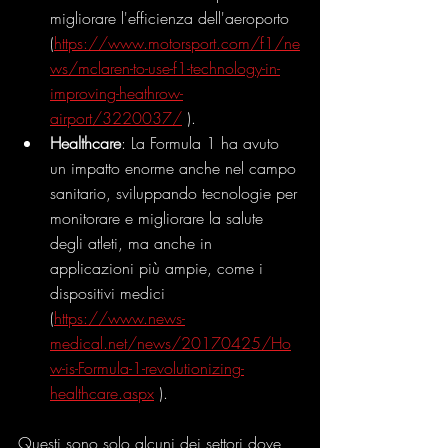
migliorare l'efficienza dell'aeroporto 
(
https://www.motorsport.com/f1/ne
ws/mclaren-to-use-f1-technology-in-
improving-heathrow-
airport/3220037/
).
Healthcare
: La Formula 1 ha avuto 
un impatto enorme anche nel campo 
sanitario, sviluppando tecnologie per 
monitorare e migliorare la salute 
degli atleti, ma anche in 
applicazioni più ampie, come i 
dispositivi medici 
(
https://www.news-
medical.net/news/20170425/Ho
w-is-Formula-1-revolutionizing-
healthcare.aspx
).
Questi sono solo alcuni dei settori dove 