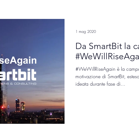
1 mag 2020
Da SmartBit la
#WeWillRiseAga
#WeWillRiseAgain è la campa
motivazione di SmartBit, estesa
ideata durante fase di...